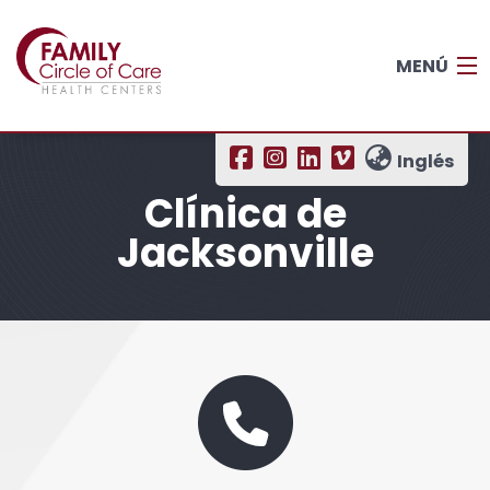
MENÚ
Hogar
Inglés
Clínica de
Para pacientes
Jacksonville
Acerca de
Ubicaciones
Carreras
Acceder a MyChart
Equipo:
(903) 535-9041